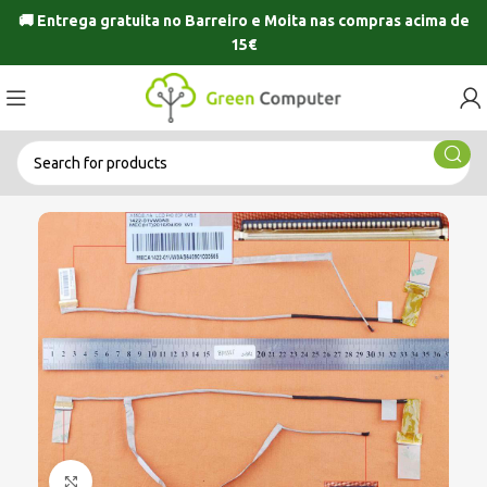
🚚 Entrega gratuita no
Barreiro
e
Moita
nas compras acima de
15€
Click to enlarge