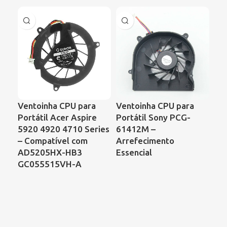
Ventoinha CPU para
Ventoinha CPU para
Ve
Portátil Acer Aspire
Portátil Sony PCG-
Po
5920 4920 4710 Series
61412M –
Pr
– Compatível com
Arrefecimento
CQ
AD5205HX-HB3
Essencial
KS
GC055515VH-A
DF