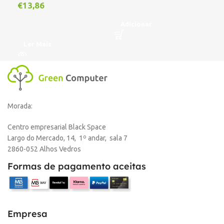
€
13,86
€
1
Adicionar
Ler Mais
L
Morada:
Centro empresarial Black Space
Largo do Mercado, 14, 1º andar, sala 7
2860-052 Alhos Vedros
Formas de pagamento aceitas
Empresa