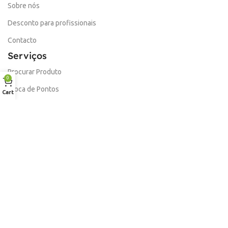
Sobre nós
Desconto para profissionais
Contacto
Serviços
Procurar Produto
0
Troca de Pontos
Cart
Informações
Conta
Política de devolução
Livro de Reclamações Electronico
Termos e Condições
Garantia
Portes e Entregas