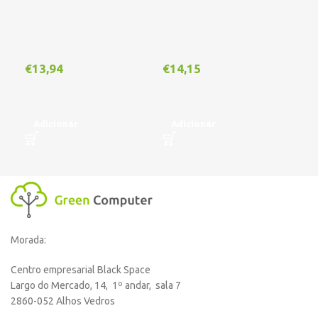
€
13,94
€
14,15
€
1
Adicionar
Adicionar
A
Morada:
Centro empresarial Black Space
Largo do Mercado, 14, 1º andar, sala 7
2860-052 Alhos Vedros