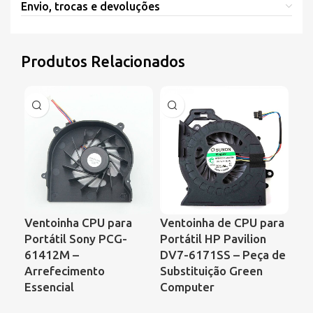
Envio, trocas e devoluções
Produtos Relacionados
Ventoinha CPU para
Ventoinha de CPU para
Ve
Portátil Sony PCG-
Portátil HP Pavilion
Por
61412M –
DV7-6171SS – Peça de
Ser
Arrefecimento
Substituição Green
de 
Essencial
Computer