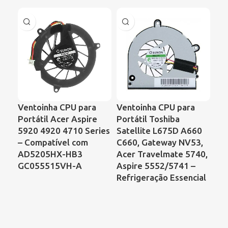
Ve
Ventoinha CPU para
Ventoinha CPU para
Por
Portátil Acer Aspire
Portátil Toshiba
VG
5920 4920 4710 Series
Satellite L675D A660
UD
– Compatível com
C660, Gateway NV53,
AD5205HX-HB3
Acer Travelmate 5740,
GC055515VH-A
Aspire 5552/5741 –
Refrigeração Essencial