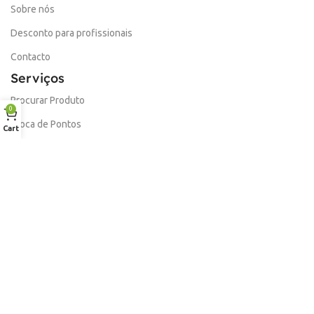
Sobre nós
Desconto para profissionais
Contacto
Serviços
Procurar Produto
0
Troca de Pontos
Cart
Informações
Conta
Política de devolução
Livro de Reclamações Electronico
Termos e Condições
Garantia
Portes e Entregas