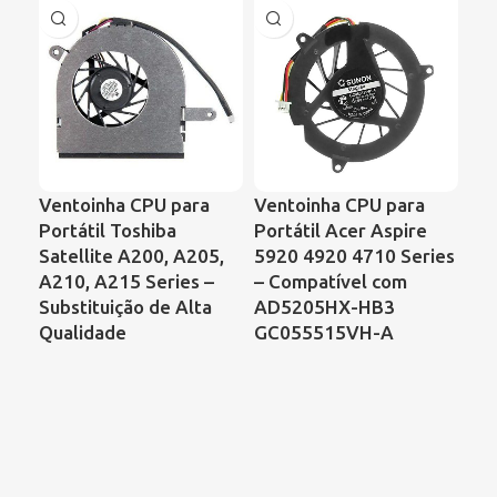
Ventoinha CPU para
Ventoinha CPU para
Ve
Portátil Toshiba
Portátil Acer Aspire
Por
Satellite A200, A205,
5920 4920 4710 Series
DV
A210, A215 Series –
– Compatível com
Sub
Substituição de Alta
AD5205HX-HB3
Co
Qualidade
GC055515VH-A