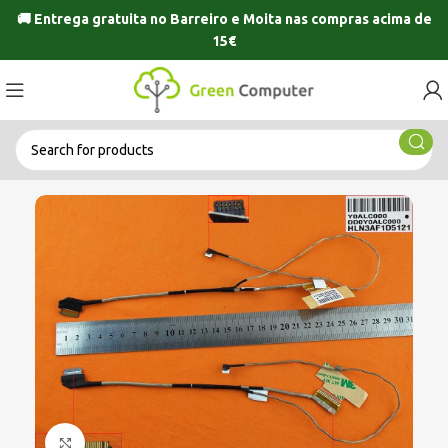
🚚 Entrega gratuita no
Barreiro
e
Moita
nas compras acima de
15€
Click to enlarge