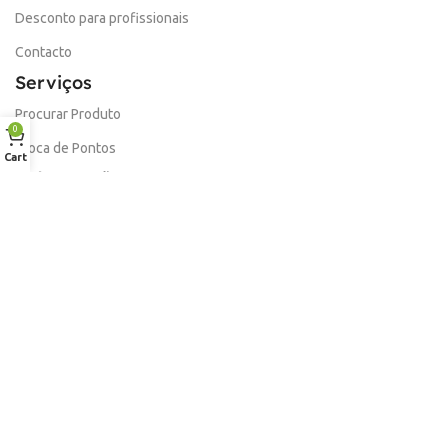
Desconto para profissionais
Contacto
Serviços
Procurar Produto
0
Troca de Pontos
Cart
Informações
Conta
Política de devolução
Livro de Reclamações Electronico
Termos e Condições
Garantia
Portes e Entregas