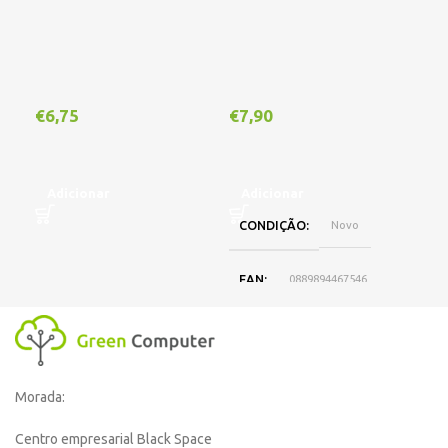
Out
€
6,75
€
7,90
€
1
Adicionar
Adicionar
CONDIÇÃO
Novo
L
EAN
0889894467546
DISPONIBILIDADE
Online
Morada:
,
Loja Oeiras
Centro empresarial Black Space