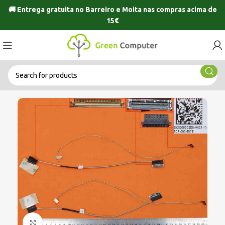
🚚 Entrega gratuita no
Barreiro
e
Moita
nas compras acima de
15€
Click to enlarge