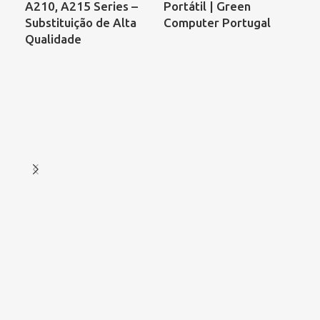
A210, A215 Series –
Portátil | Green
– 
Substituição de Alta
Computer Portugal
AD
Qualidade
GC