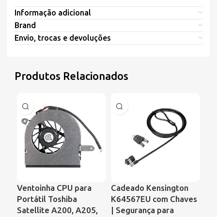
Informação adicional
Brand
Envio, trocas e devoluções
Produtos Relacionados
Ventoinha CPU para
Cadeado Kensington
Ve
Portátil Toshiba
K64567EU com Chaves
Por
Satellite A200, A205,
| Segurança para
59