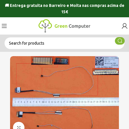
🚚 Entrega gratuita no
Barreiro
e
Moita
nas compras acima de
15€
Click to enlarge