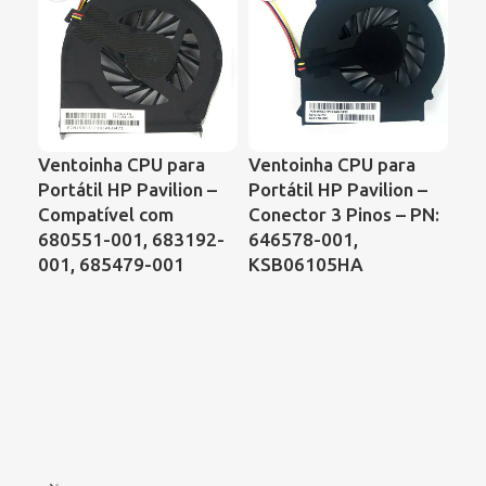
Ventoinha CPU para
Ventoinha CPU para
VE
Portátil HP Pavilion –
Portátil HP Pavilion –
PO
Compatível com
Conector 3 Pinos – PN:
CO
680551-001, 683192-
646578-001,
C7
001, 685479-001
KSB06105HA