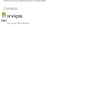
Desconto para profissionais
Contacto
0
Serviços
Cart
Procurar Produto
Troca de Pontos
Informações
Conta
Política de devolução
Livro de Reclamações Electronico
Termos e Condições
Garantia
Portes e Entregas