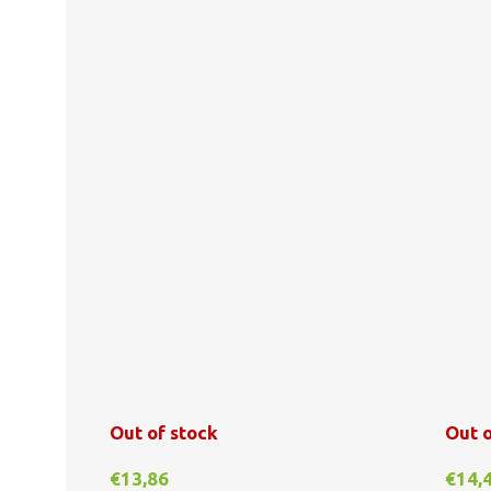
Out of stock
Out o
€
13,86
€
14,