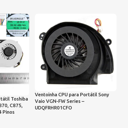
Ventoinha CPU para Portátil Sony
tátil Toshiba
Ve
Vaio VGN-FW Series –
870, C875,
G7
UDQFRHR01CFO
4 Pinos
60