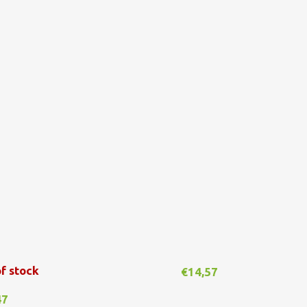
f stock
€
14,57
47