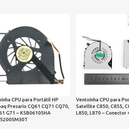
inha CPU para Portátil HP
Ventoinha CPU para Por
aq Presario CQ61 CQ71 CQ70,
Satellite C850, C855, C
61 G71 – KSB06105HA
L850, L870 – Conector 
552005M30T