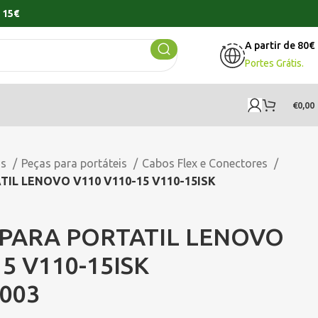
 15€
A partir de 80€
Portes Grátis.
€
0,00
os
Peças para portáteis
Cabos Flex e Conectores
IL LENOVO V110 V110-15 V110-15ISK
 PARA PORTATIL LENOVO
5 V110-15ISK
0003