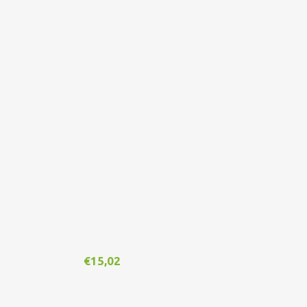
€
15,02
€
1