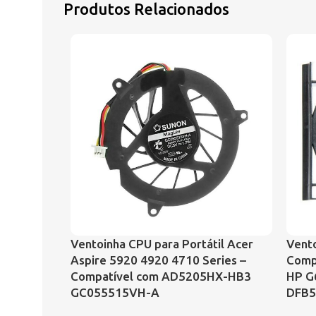
Produtos Relacionados
Ventoinha CPU para Portátil Acer
Vento
Aspire 5920 4920 4710 Series –
Comp
Compatível com AD5205HX-HB3
HP G
GC055515VH-A
DFB