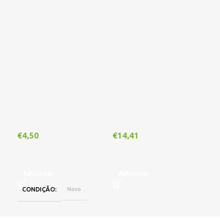
€
4,50
€
14,41
€
1
Adicionar
Adicionar
A
CONDIÇÃO
Novo