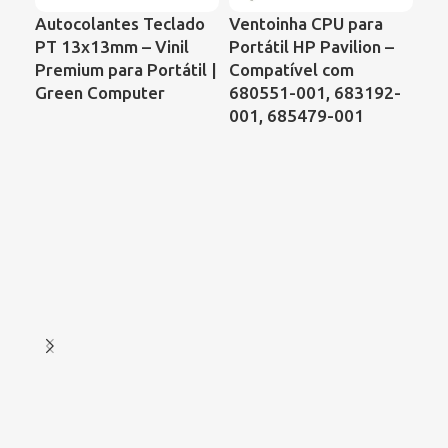
Autocolantes Teclado
Ventoinha CPU para
Ve
PT 13x13mm – Vinil
Portátil HP Pavilion –
Por
Premium para Portátil |
Compatível com
Sat
Green Computer
680551-001, 683192-
C8
001, 685479-001
– C