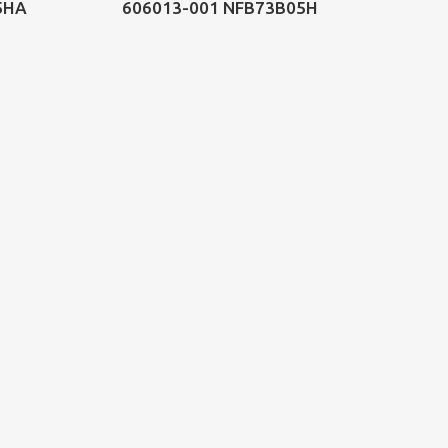
5HA
606013-001 NFB73B05H
43