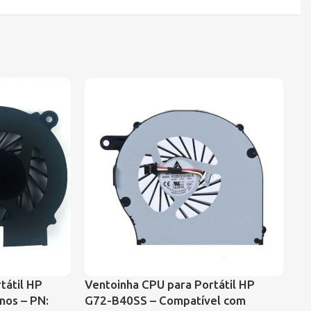
tátil HP
Ventoinha CPU para Portátil HP
VE
inos – PN:
G72-B40SS – Compatível com
CO