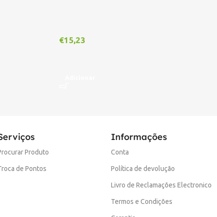
€
15,23
€
1
Adicionar
A
Serviços
Informações
Procurar Produto
Conta
Troca de Pontos
Política de devolução
Livro de Reclamações Electronico
Termos e Condições