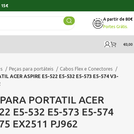
 15€
A partir de 80€
Portes Grátis.
€
0,00
os
Peças para portáteis
Cabos Flex e Conectores
L ACER ASPIRE E5-522 E5-532 E5-573 E5-574 V3-
2
PARA PORTATIL ACER
22 E5-532 E5-573 E5-574
75 EX2511 PJ962