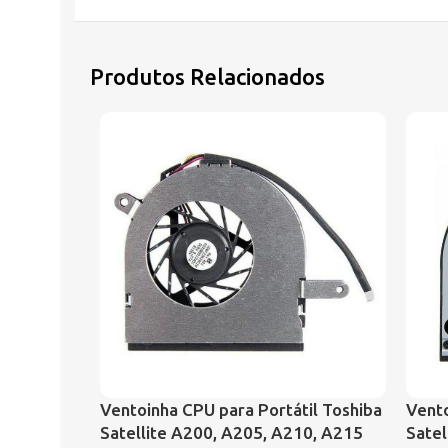
Produtos Relacionados
Ventoinha CPU para Portátil Toshiba
Vento
Satellite A200, A205, A210, A215
Satel