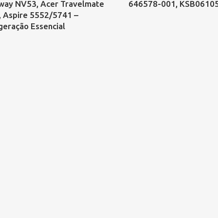
way NV53, Acer Travelmate
646578-001, KSB0610
, Aspire 5552/5741 –
geração Essencial