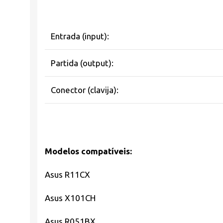
Entrada (input):
Partida (output):
Conector (clavija):
Modelos compatíveis:
Asus R11CX
Asus X101CH
Asus R051BX