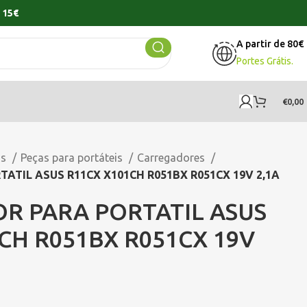
 15€
A partir de 80€
Portes Grátis.
€
0,00
os
Peças para portáteis
Carregadores
ATIL ASUS R11CX X101CH R051BX R051CX 19V 2,1A
R PARA PORTATIL ASUS
CH R051BX R051CX 19V