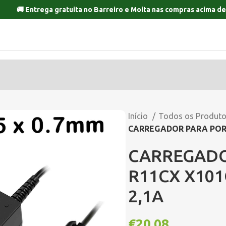
🚚 Entrega gratuita no
Barreiro
e
Moita
nas compras acima de
Início
Todos os Produt
CARREGADOR PARA PORT
CARREGADO
R11CX X101
2,1A
€
20,08