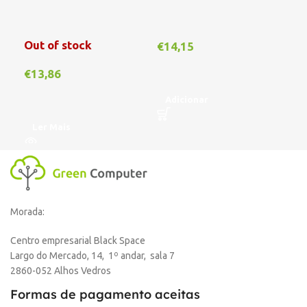
Out of stock
€
14,15
€
1
€
13,86
Adicionar
A
Ler Mais
Morada:
Centro empresarial Black Space
Largo do Mercado, 14, 1º andar, sala 7
2860-052 Alhos Vedros
Formas de pagamento aceitas