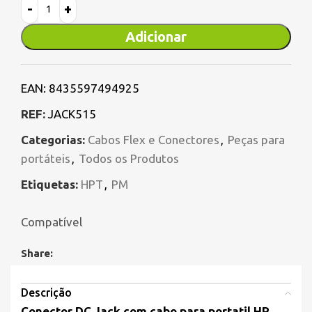
Adicionar
EAN:
8435597494925
REF:
JACK515
Categorias:
Cabos Flex e Conectores
,
Peças para
portáteis
,
Todos os Produtos
Etiquetas:
HPT
,
PM
Compatível
Share:
Descrição
Conector DC Jack com cabo para portatil HP