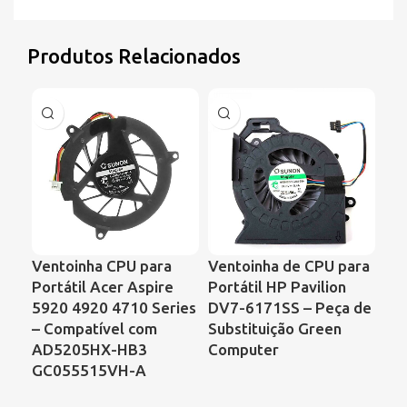
Produtos Relacionados
Ventoinha CPU para
Ventoinha de CPU para
Ve
Portátil Acer Aspire
Portátil HP Pavilion
Por
5920 4920 4710 Series
DV7-6171SS – Peça de
Sa
– Compatível com
Substituição Green
C6
AD5205HX-HB3
Computer
Ac
GC055515VH-A
As
Ref