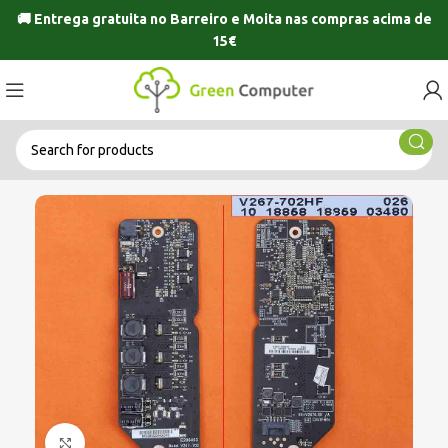
🚚 Entrega gratuita no
Barreiro
e
Moita
nas compras acima de
15€
Click to enlarge