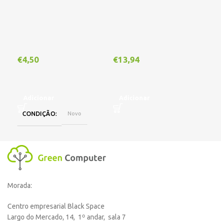
€
4,50
€
13,94
€
1
Adicionar
Adicionar
A
CONDIÇÃO
Novo
Morada:
Centro empresarial Black Space
Largo do Mercado, 14, 1º andar, sala 7