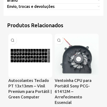
Brand
Envio, trocas e devoluções
Produtos Relacionados
Autocolantes Teclado
Ventoinha CPU para
Ve
PT 13x13mm – Vinil
Portátil Sony PCG-
Por
Premium para Portátil |
61412M –
Co
Green Computer
Arrefecimento
68
Essencial
00