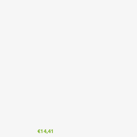
€
14,41
€
1