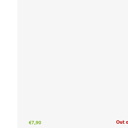
Out o
€
7,90