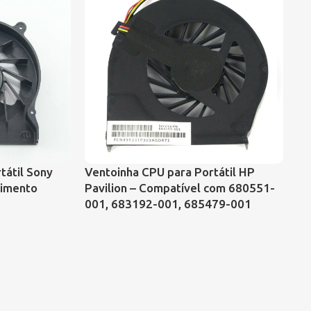
tátil Sony
Ventoinha CPU para Portátil HP
Ve
imento
Pavilion – Compatível com 680551-
Pa
001, 683192-001, 685479-001
D