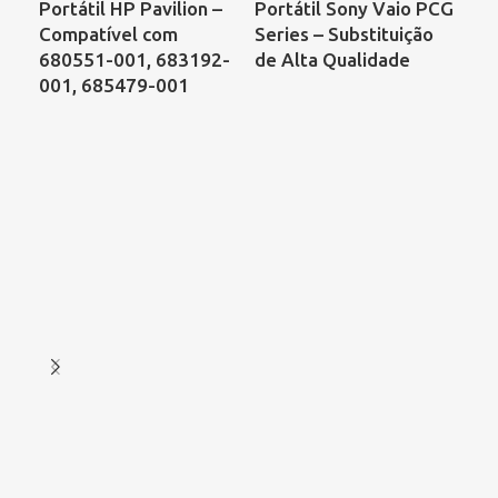
Portátil HP Pavilion –
Portátil Sony Vaio PCG
Por
Compatível com
Series – Substituição
DV
680551-001, 683192-
de Alta Qualidade
DF
001, 685479-001