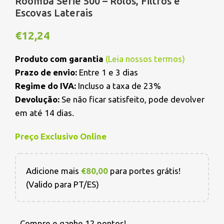
Roomba Série 500 – Rolos, Filtros e
Escovas Laterais
€
12,24
Produto com garantia
(
Leia nossos termos
)
Prazo de envio:
Entre 1 e 3 dias
Regime do IVA:
Incluso a taxa de 23%
Devolução:
Se não ficar satisfeito, pode devolver
em até 14 dias.
Preço Exclusivo Online
Adicione mais
€
80,00
para portes grátis!
(Valido para PT/ES)
Compre e ganhe 12 pontos!