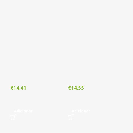
€
14,41
€
14,55
€
1
Adicionar
Adicionar
A