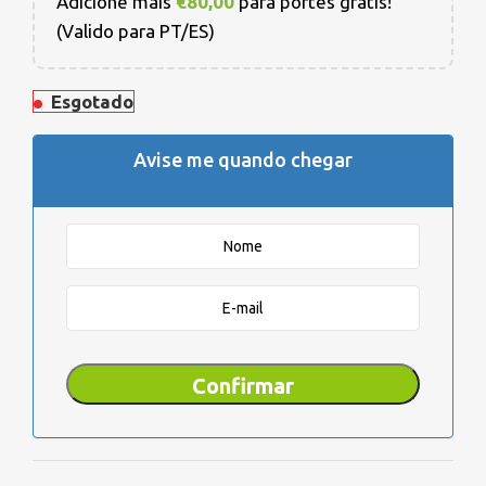
Adicione mais
€
80,00
para portes grátis!
(Valido para PT/ES)
Esgotado
Avise me quando chegar
Confirmar