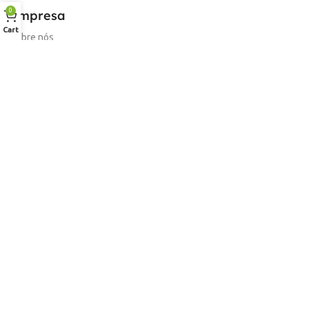
0
Empresa
Cart
Sobre nós
Desconto para profissionais
Contacto
Serviços
Procurar Produto
Troca de Pontos
Informações
Conta
Política de devolução
Livro de Reclamações Electronico
Termos e Condições
Garantia