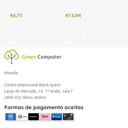
€
6,75
€
13,94
€
1
Adicionar
Adicionar
A
Morada:
Centro empresarial Black Space
Largo do Mercado, 14, 1º andar, sala 7
2860-052 Alhos Vedros
Formas de pagamento aceitas