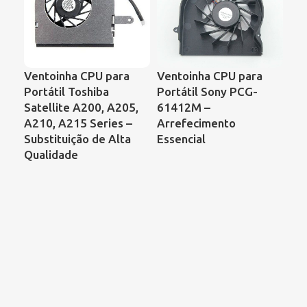
Ventoinha CPU para
Ventoinha CPU para
Ve
Portátil Toshiba
Portátil Sony PCG-
Por
Satellite A200, A205,
61412M –
Sat
A210, A215 Series –
Arrefecimento
C8
Substituição de Alta
Essencial
– C
Qualidade