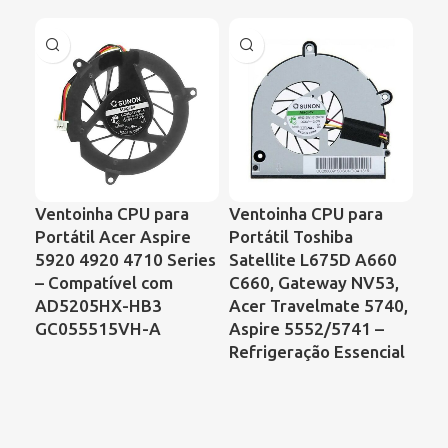
Ventoinha CPU para
Ventoinha CPU para
Ve
Portátil Acer Aspire
Portátil Toshiba
Por
5920 4920 4710 Series
Satellite L675D A660
Con
– Compatível com
C660, Gateway NV53,
64
AD5205HX-HB3
Acer Travelmate 5740,
KS
GC055515VH-A
Aspire 5552/5741 –
Refrigeração Essencial