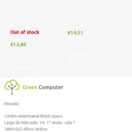
Out of stock
€
14,51
€
1
€
13,86
Adicionar
A
Ler Mais
Morada:
Centro empresarial Black Space
Largo do Mercado, 14, 1º andar, sala 7
2860-052 Alhos Vedros