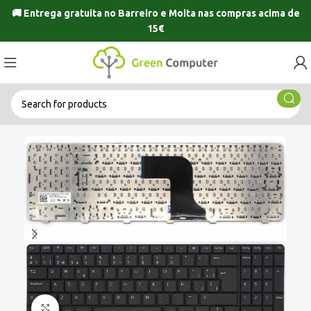
🚚 Entrega gratuita no
Barreiro
e
Moita
nas compras acima de
15€
Click to enlarge