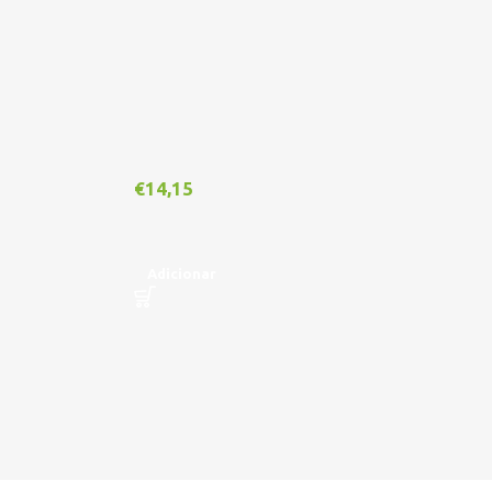
€
14,15
€
1
Adicionar
A