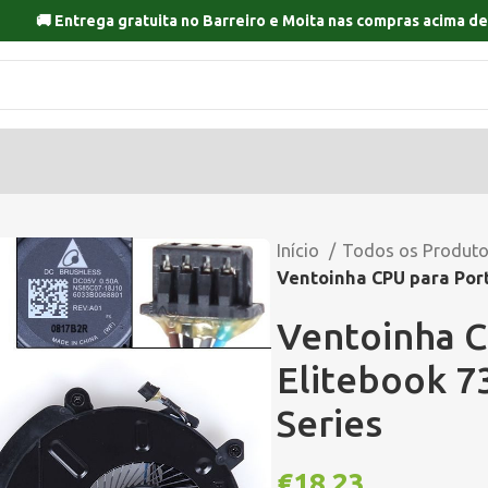
🚚 Entrega gratuita no
Barreiro
e
Moita
nas compras acima de
Início
Todos os Produt
Ventoinha CPU para Portá
Ventoinha C
Elitebook 73
Series
€
18,23