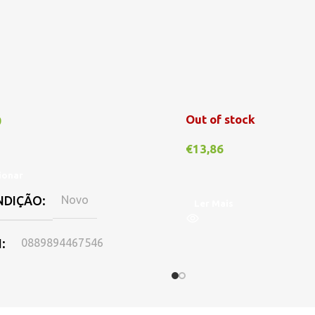
Out of stock
0
€
13,86
ionar
NDIÇÃO
Novo
Ler Mais
N
0889894467546
PONIBILIDADE
Online
,