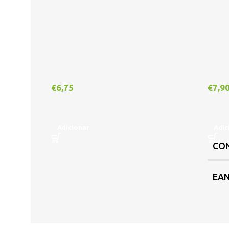
€
6,75
€
7,9
Adicionar
Adic
CO
EA
DIS