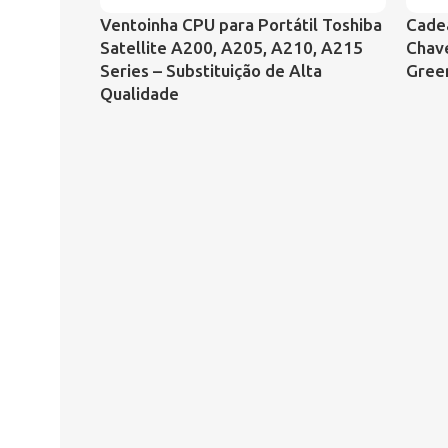
Ventoinha CPU para Portátil Toshiba
Cade
Satellite A200, A205, A210, A215
Chave
Series – Substituição de Alta
Gree
Qualidade