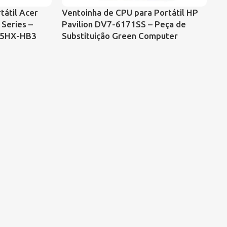
tátil Acer
Ventoinha de CPU para Portátil HP
Ve
Series –
Pavilion DV7-6171SS – Peça de
Pa
05HX-HB3
Substituição Green Computer
64