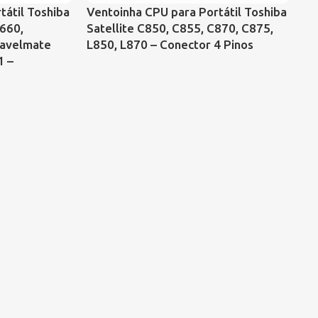
tátil Toshiba
Ventoinha CPU para Portátil Toshiba
Ve
660,
Satellite C850, C855, C870, C875,
Pa
ravelmate
L850, L870 – Conector 4 Pinos
D
1 –