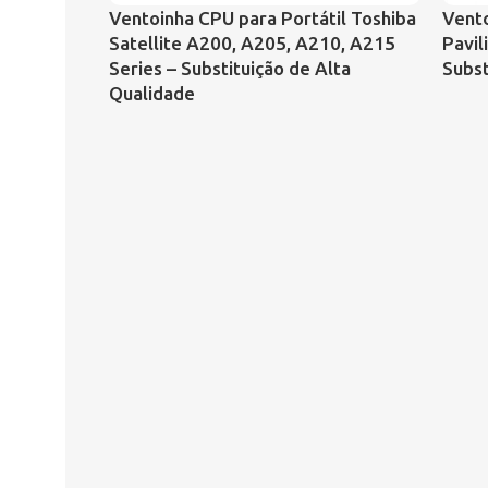
Ventoinha CPU para Portátil Toshiba
Vento
Satellite A200, A205, A210, A215
Pavi
Series – Substituição de Alta
Subs
Qualidade