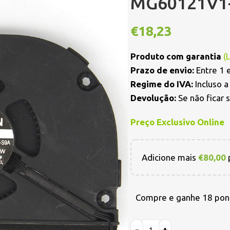
MG60121V1
€
18,23
Produto com garantia
(
Prazo de envio:
Entre 1 e
Regime do IVA:
Incluso 
Devolução:
Se não ficar 
Preço Exclusivo Online
Adicione mais
€
80,00
p
Compre e ganhe 18 pon