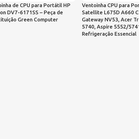
inha de CPU para Portátil HP
Ventoinha CPU para Por
lion DV7-6171SS – Peça de
Satellite L675D A660 C
tituição Green Computer
Gateway NV53, Acer T
5740, Aspire 5552/574
Refrigeração Essencial