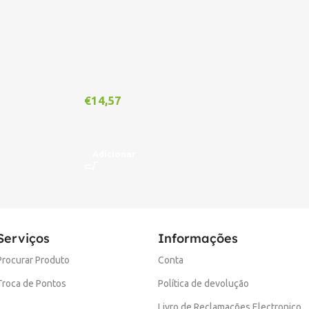
€
14,57
€
1
Adicionar
A
Serviços
Informações
Procurar Produto
Conta
Troca de Pontos
Política de devolução
Livro de Reclamações Electronico