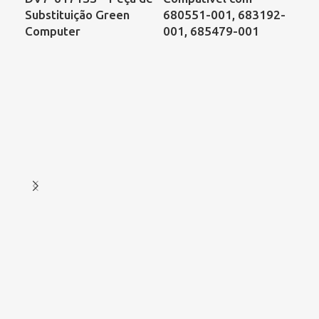
Substituição Green
680551-001, 683192-
CQ
Computer
001, 685479-001
KS
DF