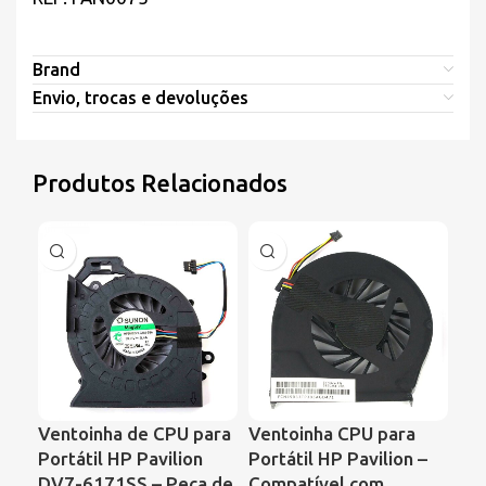
Brand
Envio, trocas e devoluções
Produtos Relacionados
Ventoinha de CPU para
Ventoinha CPU para
Ve
Portátil HP Pavilion
Portátil HP Pavilion –
Po
DV7-6171SS – Peça de
Compatível com
Pr