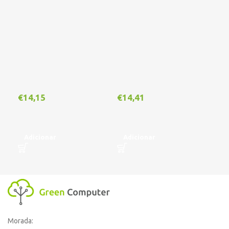
Out
€
14,15
€
14,41
€
1
Adicionar
Adicionar
L
Morada: