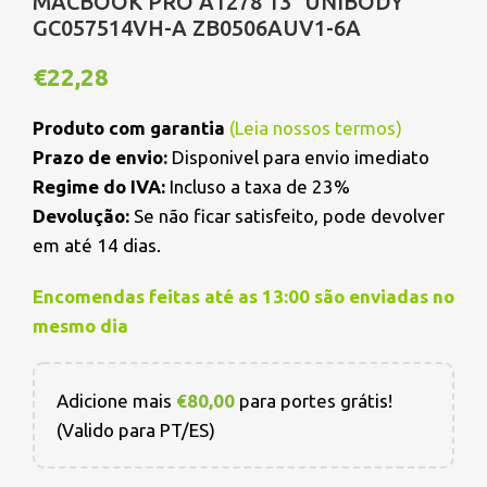
MACBOOK PRO A1278 13″ UNIBODY
GC057514VH-A ZB0506AUV1-6A
€
22,28
Produto com garantia
(
Leia nossos termos
)
Prazo de envio:
Disponivel para envio imediato
Regime do IVA:
Incluso a taxa de 23%
Devolução:
Se não ficar satisfeito, pode devolver
em até 14 dias.
Encomendas feitas até as 13:00 são enviadas no
mesmo dia
Adicione mais
€
80,00
para portes grátis!
(Valido para PT/ES)