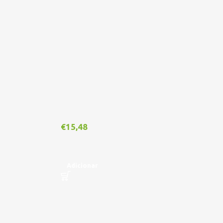
Ou
€
15,48
€
1
Adicionar
L