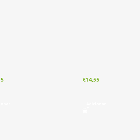
15
€
14,55
ionar
Adicionar