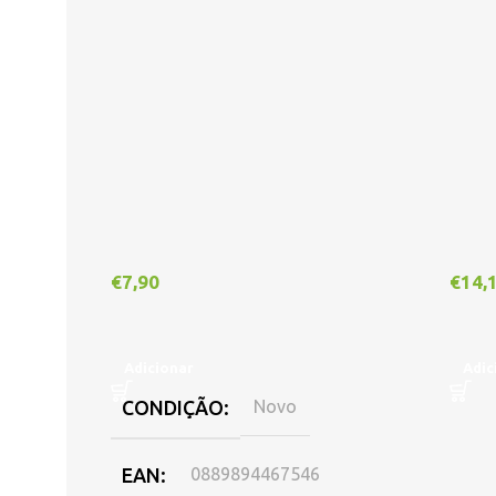
€
7,90
€
14,
Adicionar
Adic
CONDIÇÃO
Novo
EAN
0889894467546