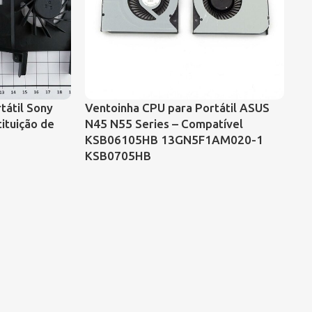
tátil Sony
Ventoinha CPU para Portátil ASUS
VE
ituição de
N45 N55 Series – Compatível
PA
KSB06105HB 13GN5F1AM020-1
KSB0705HB