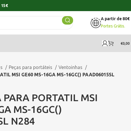
 15€
A partir de 80€
Portes Grátis.
€
0,00
os
Peças para portáteis
Ventoinhas
TIL MSI GE60 MS-16GA MS-16GC() PAAD06015SL
 PARA PORTATIL MSI
GA MS-16GC()
SL N284