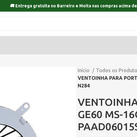
🚚 Entrega gratuita no
Barreiro
e
Moita
nas compras acima de
Início
Todos os Produt
VENTOINHA PARA PORTA
N284
VENTOINHA
GE60 MS-16
PAAD06015