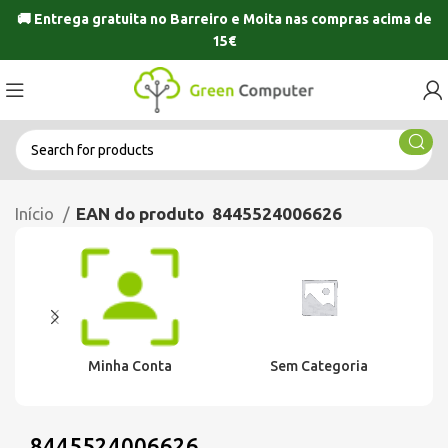
🚚 Entrega gratuita no
Barreiro
e
Moita
nas compras acima de
15€
Início
EAN do produto
8445524006626
Minha Conta
Sem Categoria
8445524006626