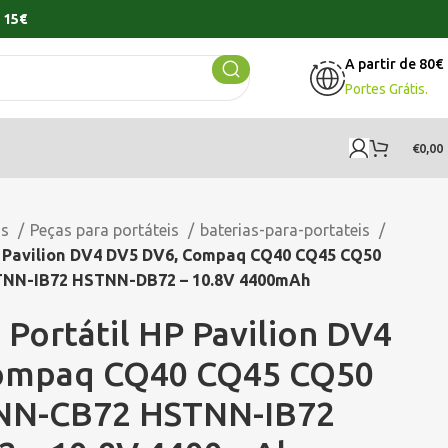
 15€
A partir de 80€
Portes Grátis.
€
0,00
os
Peças para portáteis
baterias-para-portateis
HP Pavilion DV4 DV5 DV6, Compaq CQ40 CQ45 CQ50
NN-IB72 HSTNN-DB72 – 10.8V 4400mAh
 Portátil HP Pavilion DV4
ompaq CQ40 CQ45 CQ50
NN-CB72 HSTNN-IB72