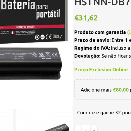
HSTNN-DB72
€
31,62
Produto com garantia
(
Prazo de envio:
Entre 1 e
Regime do IVA:
Incluso 
Devolução:
Se não ficar 
Preço Exclusivo Online
Adicione mais
€
80,00
p
Compre e ganhe 32 pon