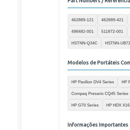
Part Numbers / Referênci
462889-121
462889-421
498482-001
511872-001
HSTNN-Q34C
HSTNN-UB7
Modelos de Portáteis Com
HP Pavilion DV4 Series
HP P
Compaq Presario CQ45 Series
HP G70 Series
HP HDX X16 
Informações Importantes