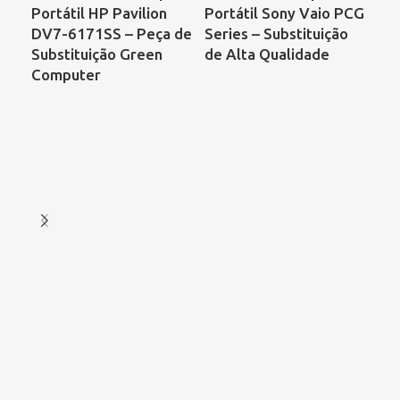
Portátil HP Pavilion
Portátil Sony Vaio PCG
Por
DV7-6171SS – Peça de
Series – Substituição
Sat
Substituição Green
de Alta Qualidade
C8
Computer
– C