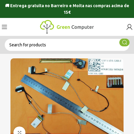
🚚 Entrega gratuita no
Barreiro
e
Moita
nas compras acima de
15€
Click to enlarge