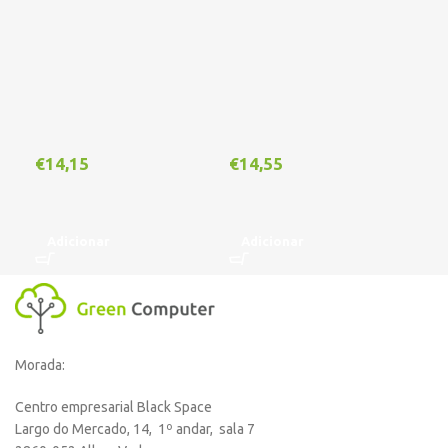
€
14,15
€
14,55
€
1
Adicionar
Adicionar
A
Morada:
Centro empresarial Black Space
Largo do Mercado, 14, 1º andar, sala 7