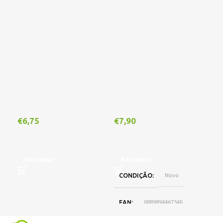
€
6,75
€
7,90
€
1
Adicionar
Adicionar
A
CONDIÇÃO
Novo
EAN
0889894467546