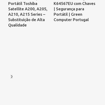
Portátil Toshiba
K64567EU com Chaves
Por
Satellite A200, A205,
| Segurança para
Sa
A210, A215 Series –
Portátil | Green
C6
Substituição de Alta
Computer Portugal
Ac
Qualidade
As
Ref