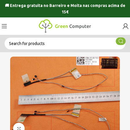
🚚 Entrega gratuita no
Barreiro
e
Moita
nas compras acima de
15€
Click to enlarge