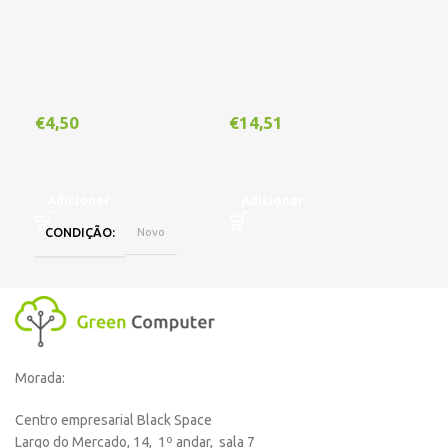
€
4,50
€
14,51
€
1
Adicionar
Adicionar
A
CONDIÇÃO
Novo
Morada:
Centro empresarial Black Space
Largo do Mercado, 14, 1º andar, sala 7