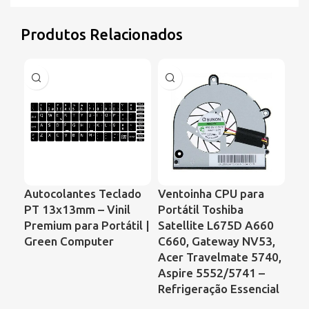
Produtos Relacionados
Autocolantes Teclado
Ventoinha CPU para
Ve
PT 13x13mm – Vinil
Portátil Toshiba
Por
Premium para Portátil |
Satellite L675D A660
Con
Green Computer
C660, Gateway NV53,
64
Acer Travelmate 5740,
KS
Aspire 5552/5741 –
Refrigeração Essencial