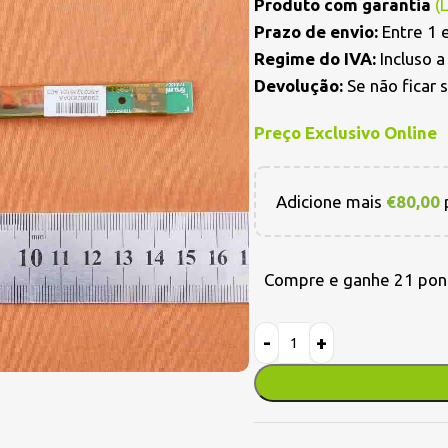
Produto com garantia
(
Prazo de envio:
Entre 1 e
Regime do IVA:
Incluso 
Devolução:
Se não ficar 
Preço Exclusivo Online
Adicione mais
€
80,00
p
Compre e ganhe 21 pon