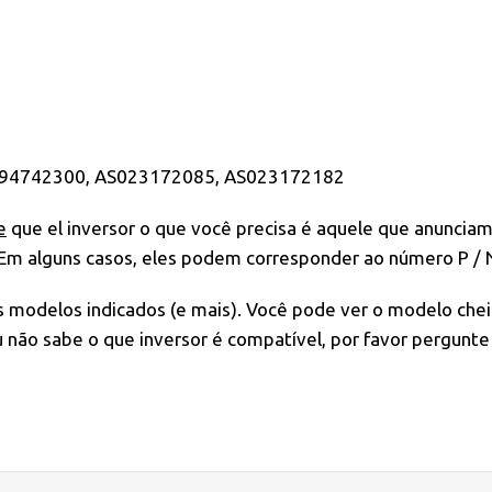
994742300, AS023172085, AS023172182
e
que el inversor o que você precisa é aquele que anunciamo
 Em alguns casos, eles podem corresponder ao número P / 
os modelos indicados (e mais). Você pode ver o modelo che
não sabe o que inversor é compatível, por favor pergunte