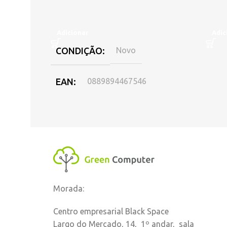
Adicionar
Adic
CONDIÇÃO
Novo
EAN
0889894467546
DISPONIBILIDADE
Online
,
Loja Oeiras
MARCA
HP
Morada:
Centro empresarial Black Space
Largo do Mercado, 14, 1º andar, sala