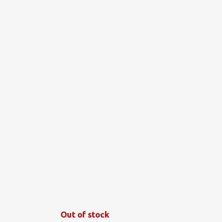
€
1
Out of stock