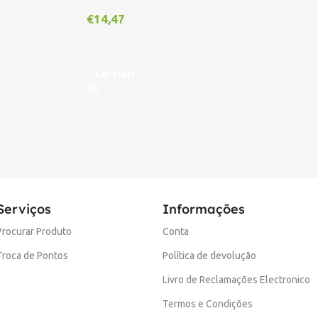
€
14,47
A
Ler Mais
Serviços
Informações
Procurar Produto
Conta
Troca de Pontos
Política de devolução
Livro de Reclamações Electronico
Termos e Condições