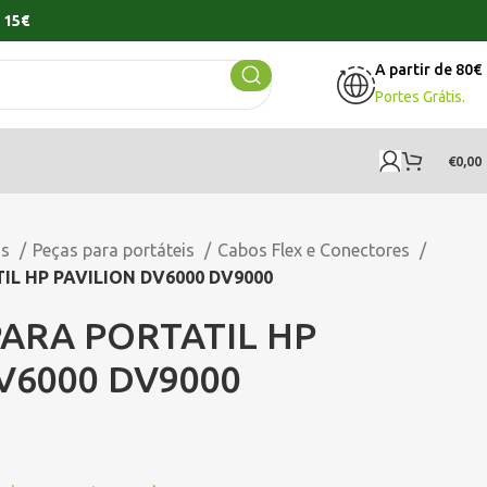
 15€
A partir de 80€
Portes Grátis.
€
0,00
os
Peças para portáteis
Cabos Flex e Conectores
IL HP PAVILION DV6000 DV9000
ARA PORTATIL HP
V6000 DV9000