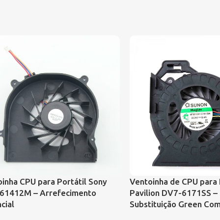
inha CPU para Portátil Sony
Ventoinha de CPU para 
61412M – Arrefecimento
Pavilion DV7-6171SS –
cial
Substituição Green Co