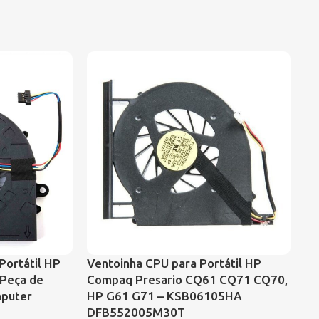
Ve
Portátil HP
Ventoinha CPU para Portátil HP
Va
 Peça de
Compaq Presario CQ61 CQ71 CQ70,
U
mputer
HP G61 G71 – KSB06105HA
DFB552005M30T