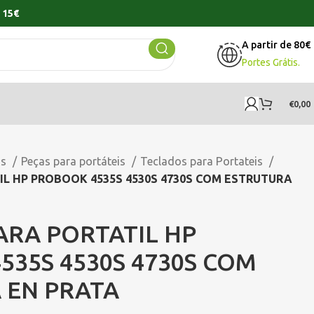
 15€
A partir de 80€
Portes Grátis.
€
0,00
os
Peças para portáteis
Teclados para Portateis
L HP PROBOOK 4535S 4530S 4730S COM ESTRUTURA
ARA PORTATIL HP
35S 4530S 4730S COM
 EN PRATA