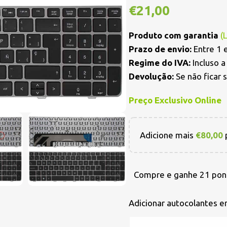
€
21,00
Produto com garantia
(
Prazo de envio:
Entre 1 e
Regime do IVA:
Incluso 
Devolução:
Se não ficar 
Preço Exclusivo Online
Adicione mais
€
80,00
p
Compre e ganhe 21 pon
Adicionar autocolantes 